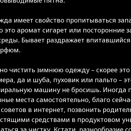
ежда имеет свойство пропитываться зап
о это аромат сигарет или посторонние з
реды. Бывает раздражает впитавшийся
арфюм.
но чистить зимнюю одежду – скорее эт
ера, да и шуба, пуховик или пальто – эт
стиральную машину не бросишь. Иногда 
зные места самостоятельно, благо сейч
советов в интернет, позвонить родителя
истящими средствами в продуктовом ун
ться за чистку. Кстати, разнообразие 