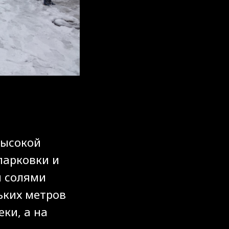
высокой
парковки и
и солями
ьких метров
ки, а на