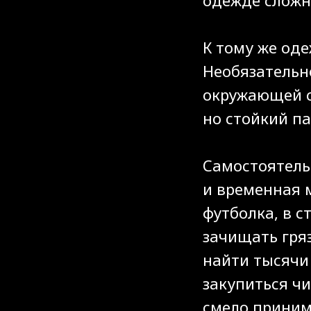
К тому же од
Необязательн
окружающей с
но стойкий п
Самостоятель
и временная м
футболка, в 
зачищать гря
найти тысячи 
закупиться ч
смело принима