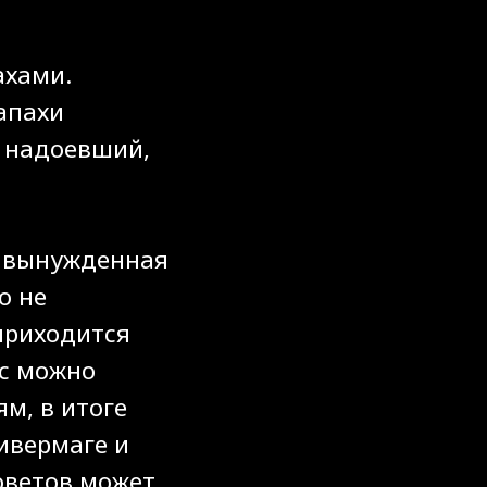
ахами.
апахи
 надоевший,
о вынужденная
о не
приходится
ас можно
м, в итоге
ивермаге и
советов может