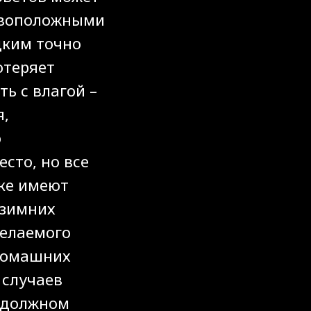
тивоположными
дким точно
отеряет
ь с влагой –
я,
ю
сто, но все
тке имеют
 зимних
желаемого
 домашних
 случаев
и должном