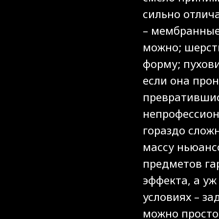
сильно отлич
– мембранные
можно; шерсть
форму; пухови
если она прон
превратившис
непрофессион
гораздо сложн
массу ньюансо
предметов га
эффекта, а у
условиях – за
можно просто