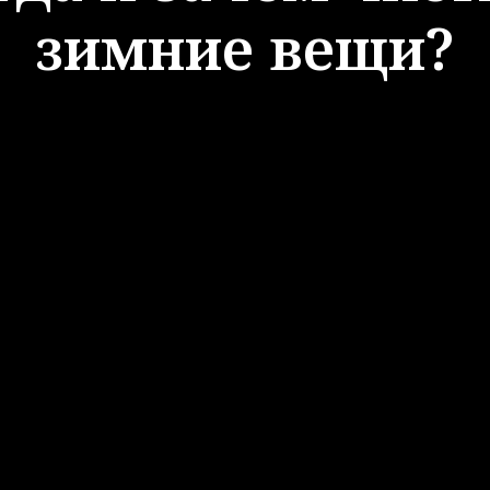
зимние вещи?
когда московская зима
валась с сугробами и завалам
ошли. И как говорит шведск
 эти климатические изменен
 Теперь московская зима ассо
 слякотью и бесконечной гря
й под ногами.