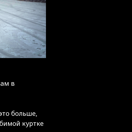
лам в
это больше,
юбимой куртке