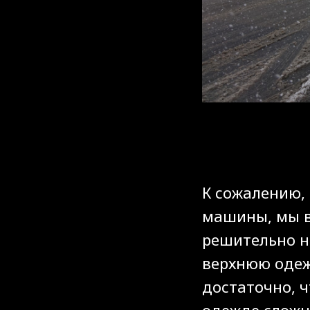
К сожалению,
машины, мы в
решительно н
верхнюю одеж
достаточно, ч
одежде слож